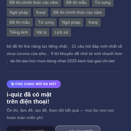
Đề thi chính thức các năm
Đề thi mẫu
Từ vựng
Ngữ pháp
Kanji
Đề thi chính thức các năm
Đề thi mẫu
Từ vựng
Ngữ pháp
Kanji
Tiếng Anh
Vật lý
Lịch sử
bộ đề thi thử năng lực tiếng nhật ,
21 câu hỏi đáp mới nhất về
virus corona của who ,
9 lời khuyên để nhớ từ mới nhanh hơn
,
de-thi-dai-hoc-mon-tieng-nhat-2020-kem-bai-giai-chi-tiet
🚀 ỨNG DỤNG MỚI RA MẮT
i-quiz đã có mặt
trên điện thoại!
Ôn thi, làm đề, tạo đề, theo dõi kết quả — mọi lúc mọi nơi,
hoàn toàn miễn phí.