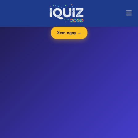
tổ chức sửa chữa | i-quiz.vn@stop article@stop
🛍️
iQuiz Store
— Văn phòng phẩm, dụng cụ học tập giá tốt
🔥 HOT
Xem ngay →