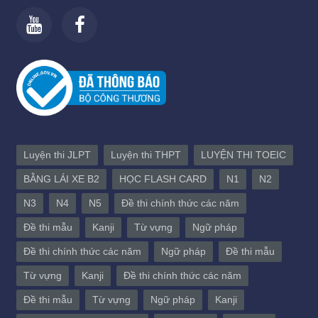
Luyện thi JLPT
Luyện thi THPT
LUYỆN THI TOEIC
BẰNG LÁI XE B2
HỌC FLASH CARD
N1
N2
N3
N4
N5
Đề thi chính thức các năm
Đề thi mẫu
Kanji
Từ vựng
Ngữ pháp
Đề thi chính thức các năm
Ngữ pháp
Đề thi mẫu
Từ vựng
Kanji
Đề thi chính thức các năm
Đề thi mẫu
Từ vựng
Ngữ pháp
Kanji