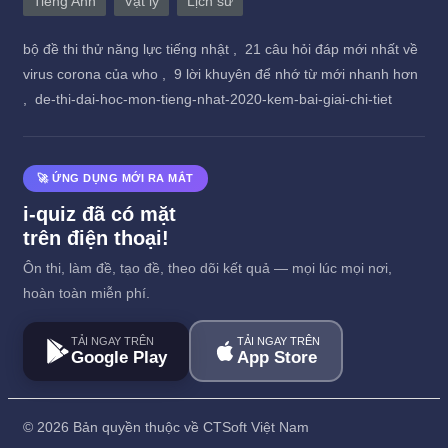
Tiếng Anh
Vật lý
Lịch sử
bộ đề thi thử năng lực tiếng nhật ,
21 câu hỏi đáp mới nhất về
virus corona của who ,
9 lời khuyên để nhớ từ mới nhanh hơn
,
de-thi-dai-hoc-mon-tieng-nhat-2020-kem-bai-giai-chi-tiet
🚀 ỨNG DỤNG MỚI RA MẮT
i-quiz đã có mặt
trên điện thoại!
Ôn thi, làm đề, tạo đề, theo dõi kết quả — mọi lúc mọi nơi,
hoàn toàn miễn phí.
TẢI NGAY TRÊN
TẢI NGAY TRÊN
Google Play
App Store
©
2026 Bản quyền thuộc về CTSoft Việt Nam