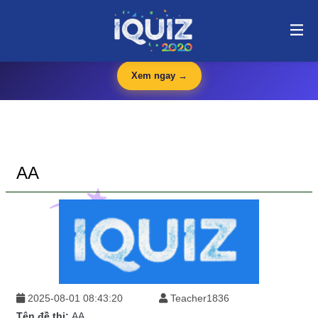
AA | i-quiz.vn@stop article@stop
🛍️
iQuiz Store
— Văn phòng phẩm, dụng cụ học tập giá tốt
🔥 HOT
Xem ngay →
AA
2025-08-01 08:43:20
Teacher1836
Tên đề thi:
AA