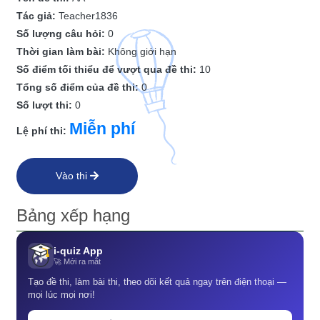
Tác giả:
Teacher1836
Số lượng câu hỏi:
0
Thời gian làm bài:
Không giới hạn
Số điểm tối thiểu để vượt qua đề thi:
10
Tổng số điểm của đề thi:
0
Số lượt thi:
0
Miễn phí
Lệ phí thi:
Vào thi
Bảng xếp hạng
i-quiz App
🚀 Mới ra mắt
Tạo đề thi, làm bài thi, theo dõi kết quả ngay trên điện thoại —
mọi lúc mọi nơi!