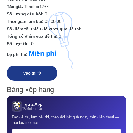
Tác giả:
Teacher1764
Số lượng câu hỏi:
0
Thời gian làm bài:
08:00:00
Số điểm tối thiểu để vượt qua đề thi:
Tổng số điểm của đề thi:
0
Số lượt thi:
0
Miễn phí
Lệ phí thi:
Vào thi
Bảng xếp hạng
i-quiz App
🚀 Mới ra mắt
Tạo đề thi, làm bài thi, theo dõi kết quả ngay trên điện thoại —
mọi lúc mọi nơi!