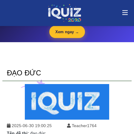
đạo đức | i-quiz.vn@stop article@stop
🛍️
iQuiz Store
— Văn phòng phẩm, dụng cụ học tập giá tốt
🔥 HOT
Xem ngay →
ĐẠO ĐỨC
2025-06-30 19:00:25
Teacher1764
Tên đề thi:
đạo đức