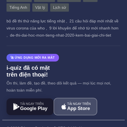
Tiếng Anh
Vật lý
Lịch sử
bộ đề thi thử năng lực tiếng nhật ,
21 câu hỏi đáp mới nhất về
virus corona của who ,
9 lời khuyên để nhớ từ mới nhanh hơn
,
de-thi-dai-hoc-mon-tieng-nhat-2020-kem-bai-giai-chi-tiet
🚀 ỨNG DỤNG MỚI RA MẮT
i-quiz đã có mặt
trên điện thoại!
Ôn thi, làm đề, tạo đề, theo dõi kết quả — mọi lúc mọi nơi,
hoàn toàn miễn phí.
TẢI NGAY TRÊN
TẢI NGAY TRÊN
Google Play
App Store