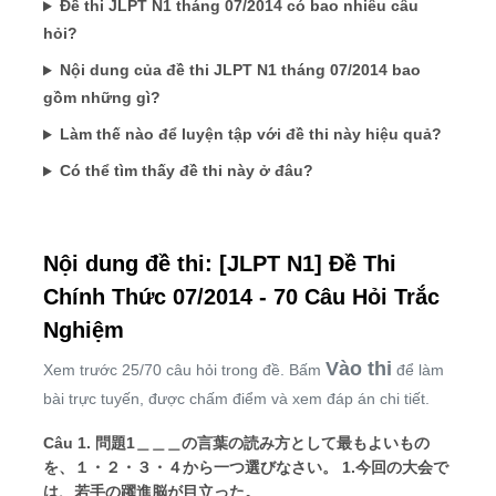
Đề thi JLPT N1 tháng 07/2014 có bao nhiêu câu
hỏi?
Nội dung của đề thi JLPT N1 tháng 07/2014 bao
gồm những gì?
Làm thế nào để luyện tập với đề thi này hiệu quả?
Có thể tìm thấy đề thi này ở đâu?
Nội dung đề thi: [JLPT N1] Đề Thi
Chính Thức 07/2014 - 70 Câu Hỏi Trắc
Nghiệm
Vào thi
Xem trước 25/70 câu hỏi trong đề. Bấm
để làm
bài trực tuyến, được chấm điểm và xem đáp án chi tiết.
Câu 1. 問題1＿＿＿の言葉の読み方として最もよいもの
を、１・２・３・４から一つ選びなさい。 1.今回の大会で
は、若手の躍進脳が目立った。