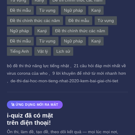
Từ vựng
Kanji
Đề thi chính thức các năm
Đề thi mẫu
Từ vựng
Ngữ pháp
Kanji
Đề thi chính thức các năm
Đề thi mẫu
Từ vựng
Ngữ pháp
Kanji
Đề thi chính thức các năm
Đề thi mẫu
Từ vựng
Ngữ pháp
Kanji
Tiếng Anh
Vật lý
Lịch sử
bộ đề thi thử năng lực tiếng nhật ,
21 câu hỏi đáp mới nhất về
virus corona của who ,
9 lời khuyên để nhớ từ mới nhanh hơn
,
de-thi-dai-hoc-mon-tieng-nhat-2020-kem-bai-giai-chi-tiet
🚀 ỨNG DỤNG MỚI RA MẮT
i-quiz đã có mặt
trên điện thoại!
Ôn thi, làm đề, tạo đề, theo dõi kết quả — mọi lúc mọi nơi,