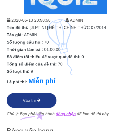
2020-05-13 23:58:58
ADMIN
Tên đề thi:
[JLPT N1] ĐỀ THI CHÍNH THỨC 07/2014
Tác giả:
ADMIN
Số lượng câu hỏi:
70
Thời gian làm bài:
01:00:00
Số điểm tối thiểu để vượt qua đề thi:
0
Tổng số điểm của đề thi:
70
Số lượt thi:
9
Miễn phí
Lệ phí thi:
Vào thi
Chú ý: Bạn phải tiến hành
đăng nhập
để làm đề thi này.
Bảng xếp hạng