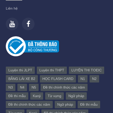
Liên hệ
Luyện thi JLPT
Luyện thi THPT
LUYỆN THI TOEIC
BẰNG LÁI XE B2
HỌC FLASH CARD
N1
N2
N3
N4
N5
Đề thi chính thức các năm
Đề thi mẫu
Kanji
Từ vựng
Ngữ pháp
Đề thi chính thức các năm
Ngữ pháp
Đề thi mẫu