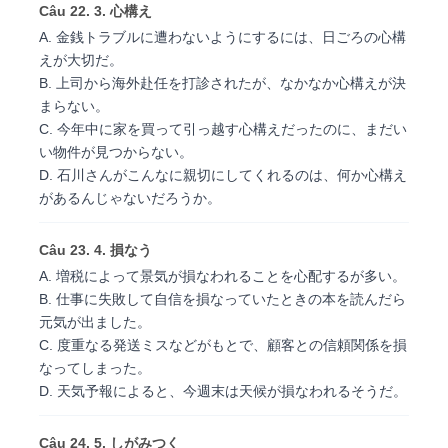
Câu 22. 3. 心構え
A. 金銭トラブルに遭わないようにするには、日ごろの心構
えが大切だ。
B. 上司から海外赴任を打診されたが、なかなか心構えが決
まらない。
C. 今年中に家を買って引っ越す心構えだったのに、まだい
い物件が見つからない。
D. 石川さんがこんなに親切にしてくれるのは、何か心構え
があるんじゃないだろうか。
Câu 23. 4. 損なう
A. 増税によって景気が損なわれることを心配するが多い。
B. 仕事に失敗して自信を損なっていたときの本を読んだら
元気が出ました。
C. 度重なる発送ミスなどがもとで、顧客との信頼関係を損
なってしまった。
D. 天気予報によると、今週末は天候が損なわれるそうだ。
Câu 24. 5. しがみつく