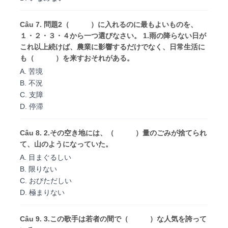
Câu 7. 問題2（ ）に入れるのに最もよいものを、
１・２・３・４から一つ選びなさい。 1.雨の降らない日が
これ以上続けば、農業に影響するだけでなく、日常生活に
も（ ）を来すおそれがある。
A. 苦境
B. 不況
C. 支障
D. 停滞
Câu 8. 2.その空き地には、（ ）量のごみが捨てられ
て、山のようになっていた。
A. 目まぐるしい
B. 限りない
C. おびただしい
D. 極まりない
Câu 9. 3.この歌手は若者の間で（ ）な人気を誇って