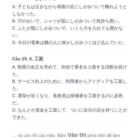
A. 子どもは泣きながら母親の足にしがみついて離れようと
しなかった。
B. 汗のせいで、シャツが肌にしがみついて気持ち悪い。
C. ふたが瓶にしがみついで、いくら力を入れても開かな
い。
D. 今日の電車は隣の人に体がしがみつくほど込んでいた。
Câu 25. 6. 工面
A. 制度の改正を求めて、街頭で署名をエ面する活動を続け
た。
B. サービス向上のために、利用者からアイディアを工面し
た。
C. 選挙が近くなり、各政党は候補者を工面するのに必死
だ。
D. なんとか資金を工面して、ついに自分の店を持つことが
できた。
Vào thi
… và còn 45 câu nữa. Bấm
phía trên để làm