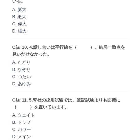
いる。
A. 膨大
B. 絶大
C. 偉大
D. 強大
Câu 10. 4.話し合いは平行線を（ ）、結局一致点を
見いだせなかった。
A. たどり
B. なぞり
C. つたい
D. あゆみ
Câu 11. 5.弊社の採用試験では、筆記試験よりも面接に
（ ）を置いています。
A. ウェイト
B. トップ
C. パワー
D. メイン