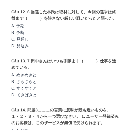
Câu 12. 6.当選した林氏は取材に対して、今回の選挙は終
盤まで（ ）を許さない厳しい戦いだったと語った。
A. 予期
B. 予断
C. 見通し
D. 見込み
Câu 13. 7.田中さんはいつも手際よく（ ）仕事を進
めている。
A. めきめきと
B. さらさらと
C. すくすくと
D. てきぱきと
Câu 14. 問題3＿＿＿の言葉に意味が最も近いものを、
１・２・３・４から一つ選びなさい。 1. ユーザー登録済み
のお客様は、このザービスが無償で受けられます。