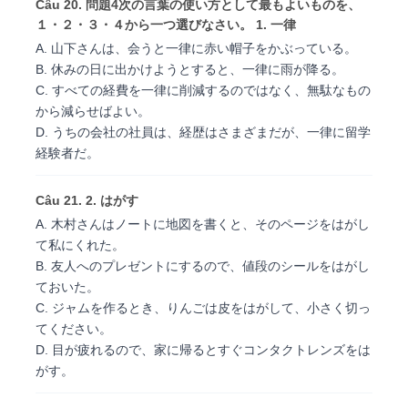
Câu 20. 問題4次の言葉の使い方として最もよいものを、
１・２・３・４から一つ選びなさい。 1. 一律
A. 山下さんは、会うと一律に赤い帽子をかぶっている。
B. 休みの日に出かけようとすると、一律に雨が降る。
C. すべての経費を一律に削減するのではなく、無駄なもの
から減らせばよい。
D. うちの会社の社員は、経歴はさまざまだが、一律に留学
経験者だ。
Câu 21. 2. はがす
A. 木村さんはノートに地図を書くと、そのページをはがし
て私にくれた。
B. 友人へのプレゼントにするので、値段のシールをはがし
ておいた。
C. ジャムを作るとき、りんごは皮をはがして、小さく切っ
てください。
D. 目が疲れるので、家に帰るとすぐコンタクトレンズをは
がす。