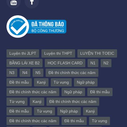
Luyện thi JLPT
Luyện thi THPT
LUYỆN THI TOEIC
BẰNG LÁI XE B2
HỌC FLASH CARD
N1
N2
N3
N4
N5
Đề thi chính thức các năm
Đề thi mẫu
Kanji
Từ vựng
Ngữ pháp
Đề thi chính thức các năm
Ngữ pháp
Đề thi mẫu
Từ vựng
Kanji
Đề thi chính thức các năm
Đề thi mẫu
Từ vựng
Ngữ pháp
Kanji
Đề thi chính thức các năm
Đề thi mẫu
Từ vựng