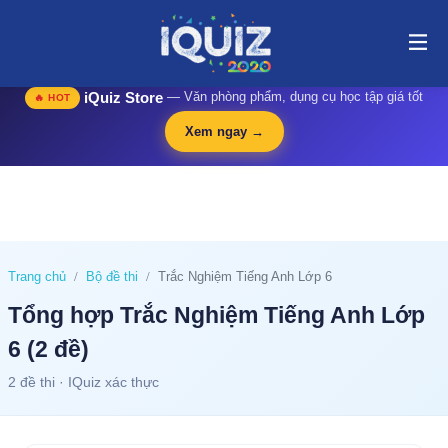
website@stop Tổng hợp Trắc Nghiệm Tiếng Anh Lớp 6 (2 đề) | i-
quiz.vn@stop
🛍️
iQuiz Store
— Văn phòng phẩm, dụng cụ học tập giá tốt
🔥 HOT
Xem ngay →
Trang chủ
Bộ đề thi
Trắc Nghiệm Tiếng Anh Lớp 6
Tổng hợp Trắc Nghiệm Tiếng Anh Lớp
6 (2 đề)
2 đề thi · IQuiz xác thực