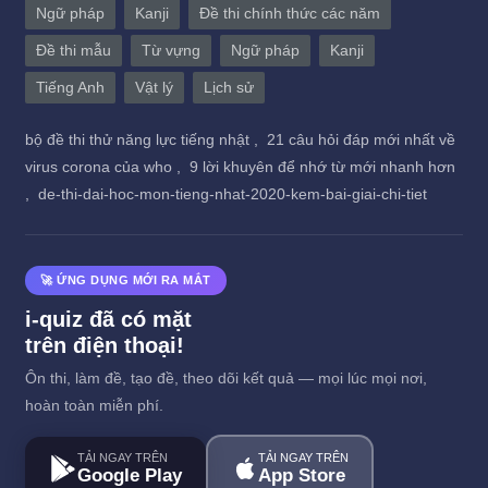
Ngữ pháp
Kanji
Đề thi chính thức các năm
Đề thi mẫu
Từ vựng
Ngữ pháp
Kanji
Tiếng Anh
Vật lý
Lịch sử
bộ đề thi thử năng lực tiếng nhật ,
21 câu hỏi đáp mới nhất về
virus corona của who ,
9 lời khuyên để nhớ từ mới nhanh hơn
,
de-thi-dai-hoc-mon-tieng-nhat-2020-kem-bai-giai-chi-tiet
🚀 ỨNG DỤNG MỚI RA MẮT
i-quiz đã có mặt
trên điện thoại!
Ôn thi, làm đề, tạo đề, theo dõi kết quả — mọi lúc mọi nơi,
hoàn toàn miễn phí.
TẢI NGAY TRÊN
TẢI NGAY TRÊN
Google Play
App Store