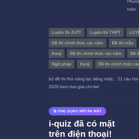
Phươn
toán
Luyện thi JLPT
Luyện thi THPT
LUY
Đề thi chính thức các năm
Đề thi mẫu
Kanji
Đề thi chính thức các năm
Đề t
Ngữ pháp
Kanji
Đề thi chính thức c
bộ đề thi thử năng lực tiếng nhật ,
21 câu hỏi
2020-kem-bai-giai-chi-tiet
🚀 ỨNG DỤNG MỚI RA MẮT
i-quiz đã có mặt
trên điện thoại!