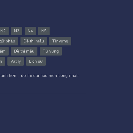
N2
N3
N4
N5
gữ pháp
Đề thi mẫu
Từ vựng
năm
Đề thi mẫu
Từ vựng
h
Vật lý
Lịch sử
hanh hơn ,
de-thi-dai-hoc-mon-tieng-nhat-