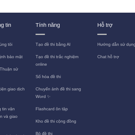
g tin
Tính năng
Hỗ trợ
úng tôi
Tạo đề thi bằng AI
Hướng dẫn sử dụn
ịnh bảo mật
Tạo đề thi trắc nghiệm
Chat hỗ trợ
online
Thuận sử
Số hóa đề thi
iện giao dịch
Chuyển ảnh đề thi sang
g
Word ✨
 tin vận
Flashcard ôn tập
n và giao
Kho đề thi cộng đồng
Bộ đề thi