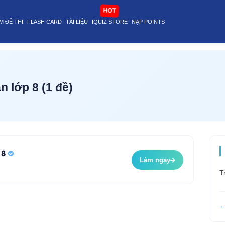
@stop
HOT
M ĐỀ THI
FLASH CARD
TÀI LIỆU
IQUIZ STORE
NẠP POINTS
 lớp 8 (1 đề)
 8
Làm ngay
T
←