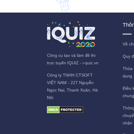
Thôn
Về ch
Công cụ tạo và làm đề thi
Quy đ
trực tuyến IQUIZ - i-quiz.vn
Thỏa 
Công ty TNHH CTSOFT
dụng
VIỆT NAM - 227 Nguyễn
Điều k
Ngọc Nại, Thanh Xuân, Hà
chun
Nội
Thông
chuyể
nhận