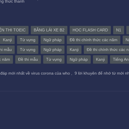
g thức thanh
ỆN THI TOEIC
BẰNG LÁI XE B2
HỌC FLASH CARD
N1
Kanji
Từ vựng
Ngữ pháp
Đề thi chính thức các năm
N
hi mẫu
Từ vựng
Ngữ pháp
Kanji
Đề thi chính thức các 
ác năm
Đề thi mẫu
Từ vựng
Ngữ pháp
Kanji
Tiếng An
 đáp mới nhất về virus corona của who ,
9 lời khuyên để nhớ từ mới n