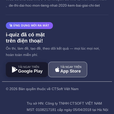
,
de-thi-dai-hoc-mon-tieng-nhat-2020-kem-bai-giai-chi-tiet
🚀 ỨNG DỤNG MỚI RA MẮT
i-quiz đã có mặt
trên điện thoại!
Ôn thi, làm đề, tạo đề, theo dõi kết quả — mọi lúc mọi nơi,
hoàn toàn miễn phí.
TẢI NGAY TRÊN
TẢI NGAY TRÊN
Google Play
App Store
©
2026 Bản quyền thuộc về CTSoft Việt Nam
Trụ sở HN: Công ty TNHH CTSOFT VIỆT NAM
MST: 0108217181 cấp ngày 05/04/2018 tại Hà Nội