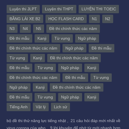
Luyện thi JLPT
Luyện thi THPT
LUYỆN THI TOEIC
BẰNG LÁI XE B2
HỌC FLASH CARD
N1
N2
N3
N4
N5
Đề thi chính thức các năm
Đề thi mẫu
Kanji
Từ vựng
Ngữ pháp
Đề thi chính thức các năm
Ngữ pháp
Đề thi mẫu
Từ vựng
Kanji
Đề thi chính thức các năm
Đề thi mẫu
Từ vựng
Ngữ pháp
Kanji
Đề thi chính thức các năm
Đề thi mẫu
Từ vựng
Ngữ pháp
Kanji
Đề thi chính thức các năm
Đề thi mẫu
Từ vựng
Ngữ pháp
Kanji
Tiếng Anh
Vật lý
Lịch sử
bộ đề thi thử năng lực tiếng nhật ,
21 câu hỏi đáp mới nhất về
virus corona của who ,
9 lời khuyên để nhớ từ mới nhanh hơn