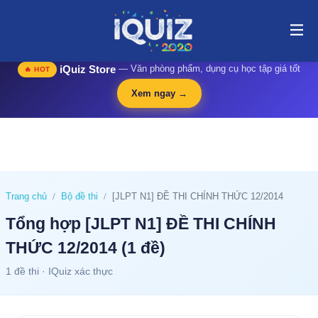
website@stop Tổng hợp [JLPT N1] ĐỀ THI CHÍNH THỨC 12/2014 (1
đề) | i-quiz.vn@stop
🛍️
iQuiz Store
— Văn phòng phẩm, dụng cụ học tập giá tốt
🔥 HOT
Xem ngay →
Trang chủ
Bộ đề thi
[JLPT N1] ĐỀ THI CHÍNH THỨC 12/2014
Tổng hợp [JLPT N1] ĐỀ THI CHÍNH
THỨC 12/2014 (1 đề)
1 đề thi · IQuiz xác thực