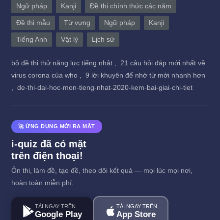
Ngữ pháp
Kanji
Đề thi chính thức các năm
Đề thi mẫu
Từ vựng
Ngữ pháp
Kanji
Tiếng Anh
Vật lý
Lịch sử
bộ đề thi thử năng lực tiếng nhật ,
21 câu hỏi đáp mới nhất về
virus corona của who ,
9 lời khuyên để nhớ từ mới nhanh hơn
,
de-thi-dai-hoc-mon-tieng-nhat-2020-kem-bai-giai-chi-tiet
🚀 ỨNG DỤNG MỚI RA MẮT
i-quiz đã có mặt
trên điện thoại!
Ôn thi, làm đề, tạo đề, theo dõi kết quả — mọi lúc mọi nơi,
hoàn toàn miễn phí.
TẢI NGAY TRÊN
TẢI NGAY TRÊN
Google Play
App Store