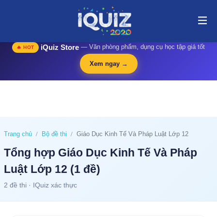
website@stop Tổng hợp Giáo Dục Kinh Tế Và Pháp Luật Lớp 12 (1
đề) | i-quiz.vn@stop
🛍️
iQuiz Store
— Văn phòng phẩm, dụng cụ học tập giá tốt
🔥 HOT
Xem ngay →
Trang chủ
Bộ đề thi
Giáo Dục Kinh Tế Và Pháp Luật Lớp 12
Tổng hợp Giáo Dục Kinh Tế Và Pháp
Luật Lớp 12 (1 đề)
2 đề thi · IQuiz xác thực